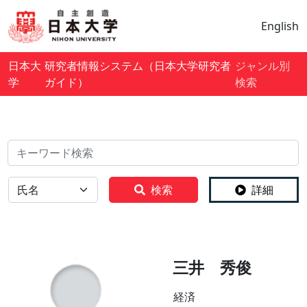
English
日本大
研究者情報システム（日本大学研究者
ジャンル別
学
ガイド）
検索
検索
全体
検索
詳細
三井 秀俊
経済