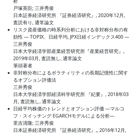
析
戸塚英臣; 三井秀俊
日本証券経済研究所 『証券経済研究』, 2020年12月,
査読有り, 通常論文
リスク資産価格の時系列分析における非対称分布の有
効性 ― TOPIX、日経平均, JPX日経インデックス400 ―
三井秀俊
日本大学経済学部産業経営研究所『産業経営研究』,
2019年03月, 査読無し, 通常論文
筆頭著者
非対称分布によるボラティリティの長期記憶性に関す
るオプション評価法
三井秀俊
日本大学経済学部経済科学研究所 『紀要』, 2018年03
月, 査読無し, 通常論文
日経平均株価のトレンドとオプション評価 ―マルコ
フ・スイッチング EGARCHモデルによる分析―
里吉清隆; 三井秀俊
日本証券経済研究所 『証券経済研究』,, 2016年12月,