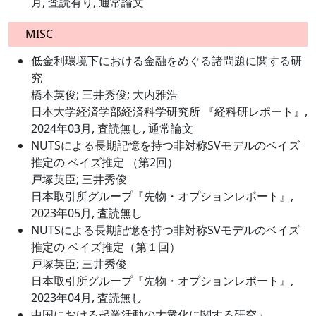
月, 査読有り, 通常論文
MISC
低金利環境下における金融をめぐる諸問題に関する研
究
橋本英俊; 三井秀俊; 大内雅浩
日本大学経済学部経済科学研究所 『経科研レポート』,
2024年03月, 査読無し, 通常論文
NUTSによる長期記憶を持つ非対称SVモデルのベイズ
推定の ベイズ推定 （第2回）
戸塚英臣; 三井秀俊
日本取引所グループ『先物・オプションレポート』,
2023年05月, 査読無し
NUTSによる長期記憶を持つ非対称SVモデルのベイズ
推定の ベイズ推定（第１回）
戸塚英臣; 三井秀俊
日本取引所グループ『先物・オプションレポート』,
2023年04月, 査読無し
中国における起業活動の大衆化に関する研究」