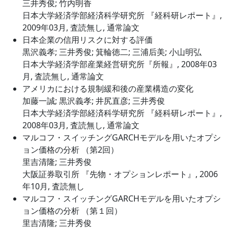
三井秀俊; 竹内明香
日本大学経済学部経済科学研究所 『経科研レポート』,
2009年03月, 査読無し, 通常論文
日本企業の信用リスクに対する評価
黒沢義孝; 三井秀俊; 箕輪徳二; 三浦后美; 小山明弘
日本大学経済学部産業経営研究所『所報』, 2008年03
月, 査読無し, 通常論文
アメリカにおける規制緩和後の産業構造の変化
加藤一誠; 黒沢義孝; 井尻直彦; 三井秀俊
日本大学経済学部経済科学研究所 『経科研レポート』,
2008年03月, 査読無し, 通常論文
マルコフ・スイッチングGARCHモデルを用いたオプシ
ョン価格の分析 （第2回）
里吉清隆; 三井秀俊
大阪証券取引所 『先物・オプションレポート』, 2006
年10月, 査読無し
マルコフ・スイッチングGARCHモデルを用いたオプシ
ョン価格の分析 （第１回）
里吉清隆; 三井秀俊