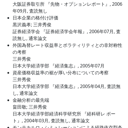
大阪証券取引所 『先物・オプションレポート』, 2006
年09月, 査読無し
日本企業の格付け評価
黒沢義孝; 三井秀俊
証券経済学会 『証券経済学会年報』, 2006年07月, 査
読無し, 通常論文
外国為替レート収益率とボラティリティとの非対称性
の考察
三井秀俊
日本大学経済学部 『経済集志』, 2005年07月
資産価格収益率の裾が厚い分布についての考察
三井秀俊
日本大学経済学部 『経済集志』, 2005年04月, 査読無
し, 通常論文
金融分析の最先端
畠田敬; 三井秀俊
日本大学経済学部経済科学研究所 『経科研レ ポー
ト』, 2004年03月, 査読無し, 通常論文
モンテカルロ・シミュレーションによる経路依存型条