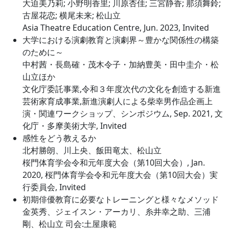
大迫美乃莉; 小野明香里; 川原杏佳; 三宮静香; 那須舞鈴;
古屋花恋; 横尾未来; 松山立
Asia Theatre Education Centre, Jun. 2023, Invited
大学における演劇教育と演劇界～豊かな関係性の構築
のために～
中村茜・長島確・茂木令子・加納豊美・田中圭介・松
山立ほか
文化庁委託事業,令和３年度次代の文化を創造する新進
芸術家育成事業,新進演劇人による柴幸男作品企画上
演・関連ワークショップ、シンポジウム, Sep. 2021, 文
化庁・多摩美術大学, Invited
感性をどう教えるか
北村勝朗、川上央、飯田竜太、松山立
桜門体育学会令和元年度大会（第10回大会）, Jan.
2020, 桜門体育学会令和元年度大会（第10回大会）実
行委員会, Invited
初期俳優教育に必要なトレーニングと様々なメソッド
金英秀、ジェイスン・アーカリ、糸井幸之助、三浦
剛、松山立 司会:土屋康範