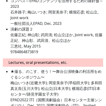
コンパス～EPADコンテンツを活用するための羅針盤～
2023
石井路子; 梅山いつき; 岡室美奈子; 横堀応彦; 松山立,
Joint work
一般社団法人EPAD, Dec. 2023
演劇の課題２
佐藤正紀; 神山彰; 武田清; 松山立ほか, Joint work, 佐藤
正紀、神山彰、武田清、松山立ほか
三恵社, May 2015
9784864873819
Lectures, oral presentations, etc.
★撮る、のこす、使う！〜舞台公演映像の利活用をめ
ぐるシンポジウム〜
梅山いつき(近畿大学); 岡室美奈子(早稲田大学); 多和田
真太良(玉川大学); 松山立(日本大学); 横堀応彦(ITI日本
センター/跡見学園女子大学)
EPAD2022 ITI（国際演劇協会）日本センター主催シン
ポジウム, Dec. 2022, 国際演劇協会（ITI）, Invited