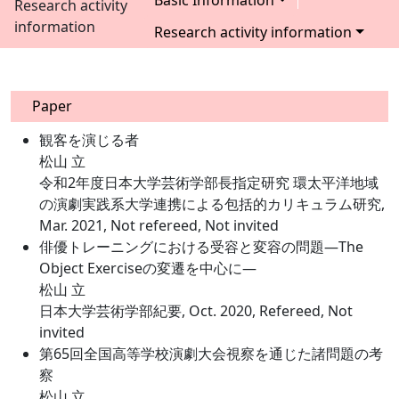
Basic Information
Research activity
information
Research activity information
Paper
観客を演じる者
松山 立
令和2年度日本大学芸術学部長指定研究 環太平洋地域
の演劇実践系大学連携による包括的カリキュラム研究,
Mar. 2021, Not refereed, Not invited
俳優トレーニングにおける受容と変容の問題―The
Object Exerciseの変遷を中心に―
松山 立
日本大学芸術学部紀要, Oct. 2020, Refereed, Not
invited
第65回全国高等学校演劇大会視察を通じた諸問題の考
察
松山 立