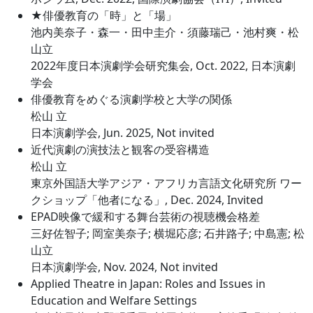
★俳優教育の「時」と「場」
池内美奈子・森一・田中圭介・須藤瑞己・池村爽・松
山立
2022年度日本演劇学会研究集会, Oct. 2022, 日本演劇
学会
俳優教育をめぐる演劇学校と大学の関係
松山 立
日本演劇学会, Jun. 2025, Not invited
近代演劇の演技法と観客の受容構造
松山 立
東京外国語大学アジア・アフリカ言語文化研究所 ワー
クショップ「他者になる」, Dec. 2024, Invited
EPAD映像で緩和する舞台芸術の視聴機会格差
三好佐智子; 岡室美奈子; 横堀応彦; 石井路子; 中島憲; 松
山立
日本演劇学会, Nov. 2024, Not invited
Applied Theatre in Japan: Roles and Issues in
Education and Welfare Settings