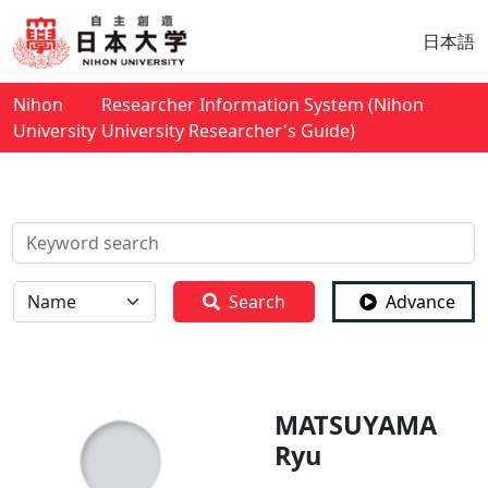
日本語
Nihon
Researcher Information System (Nihon
University
University Researcher's Guide)
検索
全体
Search
Advance
MATSUYAMA
Ryu