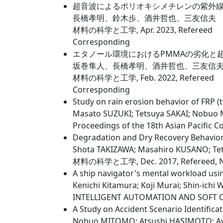
超音波によるポリオキシメチレンの紫外
長橋孝明、鈴木歩、酒井哲也、三友信夫
材料の科学と工学, Apr. 2023, Refereed
Corresponding
エタノール環境におけるPMMAの劣化と
坂巻隼人、長橋孝明、酒井哲也、三友信
材料の科学と工学, Feb. 2022, Refereed
Corresponding
Study on rain erosion behavior of FRP (t
Masato SUZUKI; Tetsuya SAKAI; Nobu
Proceedings of the 18th Asian Pacific C
Degradation and Dry Recovery Behavior 
Shota TAKIZAWA; Masahiro KUSANO; T
材料の科学と工学, Dec. 2017, Refereed, No
A ship navigator's mental workload usi
Kenichi Kitamura; Koji Murai; Shin-ichi
INTELLIGENT AUTOMATION AND SOFT COM
A Study on Accident Scenario Identific
Nobuo MITOMO; Atsushi HASIMOTO; A