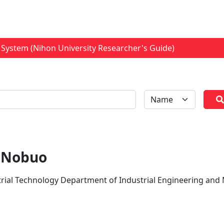
System (Nihon University Researcher's Guide)
全体
 Nobuo
strial Technology Department of Industrial Engineering a