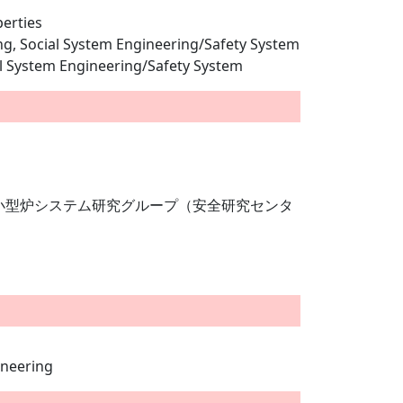
erties
ring, Social System Engineering/Safety System
cial System Engineering/Safety System
型小型炉システム研究グループ（安全研究センタ
ineering