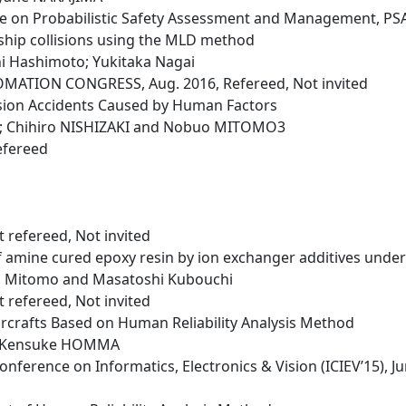
e on Probabilistic Safety Assessment and Management, PSAM
r ship collisions using the MLD method
 Hashimoto; Yukitaka Nagai
MATION CONGRESS, Aug. 2016, Refereed, Not invited
lision Accidents Caused by Human Factors
; Chihiro NISHIZAKI and Nobuo MITOMO3
Refereed
 refereed, Not invited
 amine cured epoxy resin by ion exchanger additives under
uo Mitomo and Masatoshi Kubouchi
 refereed, Not invited
ircrafts Based on Human Reliability Analysis Method
 Kensuke HOMMA
nference on Informatics, Electronics & Vision (ICIEV’15), Ju