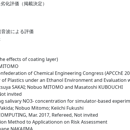
線劣化評価（掲載決定）
超音波による評価
夫
he effects of coating layer)
o MITOMO
onfederation of Chemical Engineering Congress (APCChE 2019
of Plastics under an Ethanol Environment and Evaluation w
etsuya SAKAI; Nobuo MITOMO and Masatoshi KUBOUCHI
t invited
ng salivary NO3- concentration for simulator-based experi
 Wakida; Nobuo Mitomo; Keiichi Fukushi
PUTING, Mar. 2017, Refereed, Not invited
ation Method to Applicationon on Risk Assessment
yane NAKAJIMA