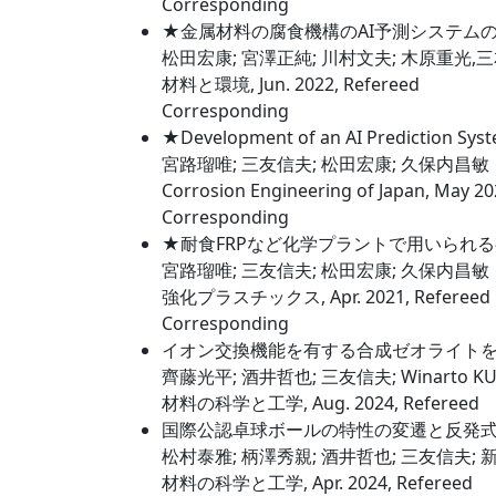
Corresponding
★金属材料の腐食機構のAI予測システム
松田宏康; 宮澤正純; 川村文夫; 木原重光,
材料と環境, Jun. 2022, Refereed
Corresponding
★Development of an AI Prediction Syst
宮路瑠唯; 三友信夫; 松田宏康; 久保内昌敏
Corrosion Engineering of Japan, May 2
Corresponding
★耐食FRPなど化学プラントで用いられ
宮路瑠唯; 三友信夫; 松田宏康; 久保内昌敏
強化プラスチックス, Apr. 2021, Refereed
Corresponding
イオン交換機能を有する合成ゼオライト
齊藤光平; 酒井哲也; 三友信夫; Winarto K
材料の科学と工学, Aug. 2024, Refereed
国際公認卓球ボールの特性の変遷と反発
松村泰雅; 柄澤秀親; 酒井哲也; 三友信夫;
材料の科学と工学, Apr. 2024, Refereed