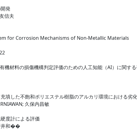
の開発
三友信夫
em for Corrosion Mechanisms of Non-Metallic Materials
022
る有機材料の損傷機構判定評価のための人工知能（AI）に関する
を充填した不飽和ポリエステル樹脂のアルカリ環境における劣
URNIAWAN; 久保内昌敏
式硬度計による評価
 新井和��