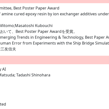
ittee, Best Poster Paper Award
 amine cured epoxy resin by ion exchanger additives under 
 Mitomo;Masatoshi Kubouchi
Best Poster Paper Awardを受賞。
 Emerging Trends in Engineering & Technology, Best Paper 
uman Error from Experiments with the Ship Bridge Simulato
;三友信夫
 AI
Matsuda; Tadashi Shinohara
ted