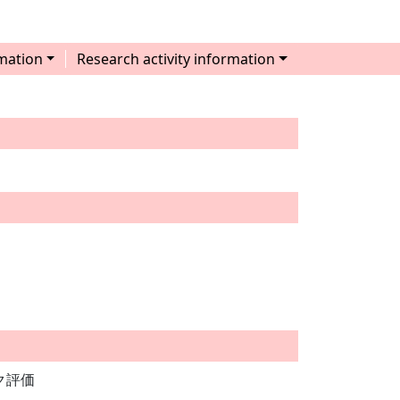
mation
Research activity information
 リスク評価