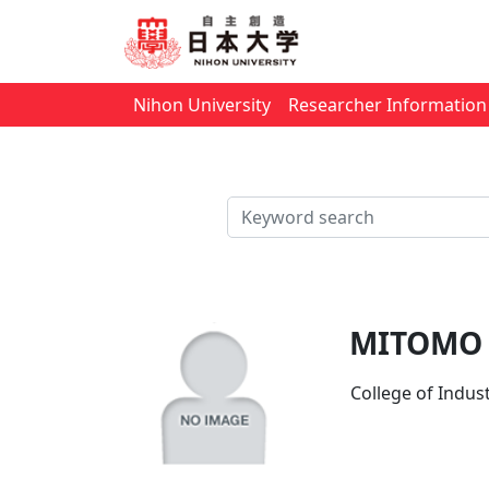
Nihon University
Researcher Information 
検索
MITOMO
College of Indu