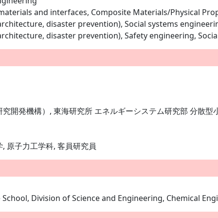
ngineering
terials and interfaces, Composite Materials/Physical Prop
, architecture, disaster prevention), Social systems enginee
, architecture, disaster prevention), Safety engineering, So
研究開発機構）, 東海研究所 エネルギーシステム研究部 分散
 原子力工学科, 客員研究員
 School, Division of Science and Engineering, Chemical Eng