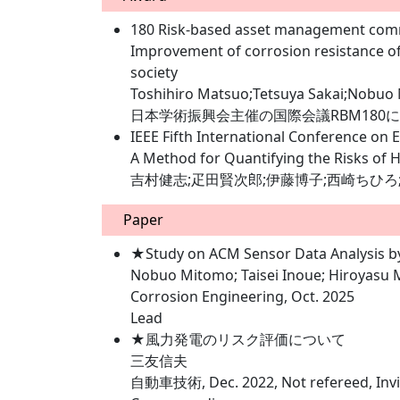
180 Risk-based asset management comm
Improvement of corrosion resistance of
society
Toshihiro Matsuo;Tetsuya Sakai;Nobuo
日本学術振興会主催の国際会議RBM180において、
IEEE Fifth International Conference on
A Method for Quantifying the Risks of H
吉村健志;疋田賢次郎;伊藤博子;西崎ちひろ
Paper
★Study on ACM Sensor Data Analysis by
Nobuo Mitomo; Taisei Inoue; Hiroyasu 
Corrosion Engineering, Oct. 2025
Lead
★風力発電のリスク評価について
三友信夫
自動車技術, Dec. 2022, Not refereed, Invi