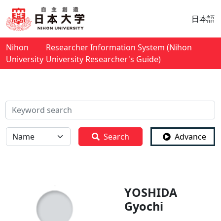
日本語
Nihon
Researcher Information System (Nihon
University
University Researcher's Guide)
検索
全体
Search
Advance
YOSHIDA
Gyochi