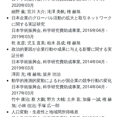
2020年03月
細野 薫; 宮川 大介; 滝澤 美帆; 権 赫旭
日本企業のグローバル活動の拡大と取引ネットワーク
に関する実証研究
日本学術振興会, 科学研究費助成事業, 2016年04月 -
2019年03月
乾 友彦; 児玉 直美; 柏木 昌成; 権 赫旭
政治的要因が企業行動や成果に与える影響に関する実
証分析
日本学術振興会, 科学研究費助成事業, 2014年04月 -
2019年03月
澤田 充; 権 赫旭; 坂井 功治
動学的推測的変動によるわが国企業の競争行動の変化
日本学術振興会, 科学研究費助成事業, 2014年04月 -
2017年03月
竹中 康治; 蔡 大鵬; 野方 大輔; 土井 直; 加藤 一誠; 権 赫
旭; 小林 信治; 手塚 広一郎
人口変動・生産性と地域間所得格差