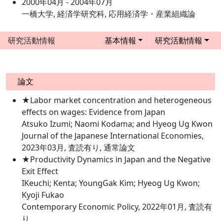
2000年04月 - 2004年07月
一橋大学, 経済学研究科, 応用経済学・産業組織論
研究活動情報
基本情報
研究活動情報
論文
★Labor market concentration and heterogeneous
effects on wages: Evidence from Japan
Atsuko Izumi; Naomi Kodama; and Hyeog Ug Kwon
Journal of the Japanese International Economies,
2023年03月, 査読有り, 通常論文
★Productivity Dynamics in Japan and the Negative
Exit Effect
IKeuchi; Kenta; YoungGak Kim; Hyeog Ug Kwon;
Kyoji Fukao
Contemporary Economic Policy, 2022年01月, 査読有
り