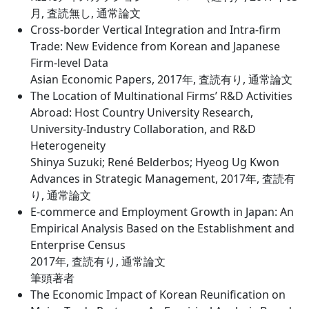
月, 査読無し, 通常論文
Cross-border Vertical Integration and Intra-firm
Trade: New Evidence from Korean and Japanese
Firm-level Data
Asian Economic Papers, 2017年, 査読有り, 通常論文
The Location of Multinational Firms’ R&D Activities
Abroad: Host Country University Research,
University-Industry Collaboration, and R&D
Heterogeneity
Shinya Suzuki; René Belderbos; Hyeog Ug Kwon
Advances in Strategic Management, 2017年, 査読有
り, 通常論文
E-commerce and Employment Growth in Japan: An
Empirical Analysis Based on the Establishment and
Enterprise Census
2017年, 査読有り, 通常論文
筆頭著者
The Economic Impact of Korean Reunification on