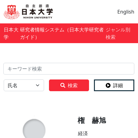
English
日本大
研究者情報システム（日本大学研究者
ジャンル別
学
ガイド）
検索
検索
全体
検索
詳細
権 赫旭
経済