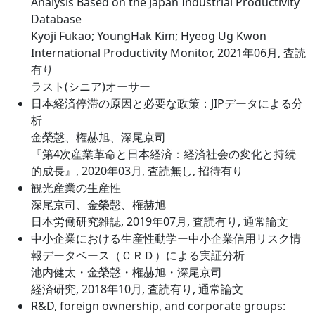
Analysis Based on the Japan Industrial Productivity
Database
Kyoji Fukao; YoungHak Kim; Hyeog Ug Kwon
International Productivity Monitor, 2021年06月, 査読
有り
ラスト(シニア)オーサー
日本経済停滞の原因と必要な政策：JIPデータによる分
析
金榮愨、権赫旭、深尾京司
『第4次産業革命と日本経済：経済社会の変化と持続
的成長』, 2020年03月, 査読無し, 招待有り
観光産業の生産性
深尾京司、金榮愨、権赫旭
日本労働研究雑誌, 2019年07月, 査読有り, 通常論文
中小企業における生産性動学ー中小企業信用リスク情
報データベース（ＣＲＤ）による実証分析
池内健太・金榮愨・権赫旭・深尾京司
経済研究, 2018年10月, 査読有り, 通常論文
R&D, foreign ownership, and corporate groups: