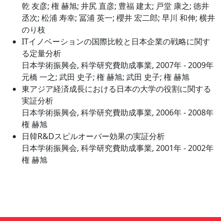
乾 友彦; 権 赫旭; 井尻 直彦; 豊福 建太; 戸堂 康之; 徳井
丞次; 松浦 寿幸; 冨浦 英一; 櫻井 宏二郎; 早川 和伸; 横井
のり枝
ITイノベーションの国際比較と日本企業の戦略に関す
る定量分析
日本学術振興会, 科学研究費助成事業, 2007年 - 2009年
元橋 一之; 武田 史子; 権 赫旭; 武田 史子; 権 赫旭
東アジア経済成長における日本の大学の役割に関する
実証分析
日本学術振興会, 科学研究費助成事業, 2006年 - 2008年
権 赫旭
日韓R&Dスピルオーバー効果の実証分析
日本学術振興会, 科学研究費助成事業, 2001年 - 2002年
権 赫旭