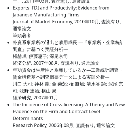
ー」, 2011年03月, 査読無し, 通常論文
Exports, FDI and Productivity: Evidence from
Japanese Manufacturing Firms
Journal of Market Economy, 2010年10月, 査読有り,
通常論文
筆頭著者
外資系事業所の退出と雇用成長 ―『事業所・企業統計
調査』に基づく実証分析―
権赫旭; 伊藤恵子; 深尾京司
経済分析, 2007年08月, 査読有り, 通常論文
年功賃金は生産性と乖離しているか―工業統計調査・
賃金構造基本調査個票データによる実証分析―
川口 大司; 神林 龍; 金 榮愨; 権 赫旭; 清水谷 諭; 深尾 京
司; 牧野 達治; 横山 泉
経済研究, 2007年01月
The Incidence of Cross-licensing: A Theory and New
Evidence on the Firm and Contract Level
Determinants
Research Policy, 2006年08月, 査読有り, 通常論文