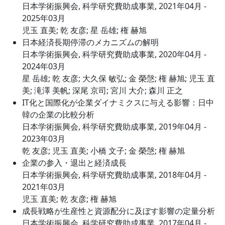
日本学術振興会, 科学研究費助成事業, 2021年04月 -
2025年03月
児玉 直美; 乾 友彦; 星 岳雄; 権 赫旭
日本経済長期停滞のメカニズムの解明
日本学術振興会, 科学研究費助成事業, 2020年04月 -
2024年03月
星 岳雄; 乾 友彦; 大久保 敏弘; 金 榮愨; 権 赫旭; 児玉 直
美; 滝澤 美帆; 深尾 京司; 宮川 大介; 森川 正之
IT化と国際化が企業ダイナミクスに与える影響：日中
韓の企業の比較分析
日本学術振興会, 科学研究費助成事業, 2019年04月 -
2023年03月
乾 友彦; 児玉 直美; 小橋 文子; 金 榮愨; 権 赫旭
企業の参入・退出と経済成長
日本学術振興会, 科学研究費助成事業, 2018年04月 -
2021年03月
児玉 直美; 乾 友彦; 権 赫旭
成長戦略が生産性と資源配分に及ぼす影響の定量分析
日本学術振興会, 科学研究費助成事業, 2017年04月 -