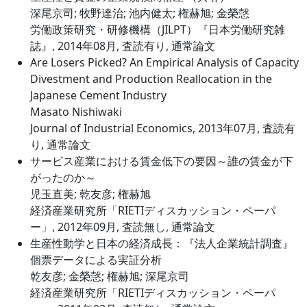
深尾京司; 牧野達治; 池内健太; 権赫旭; 金榮愨
労働政策研究・研修機構（JILPT）『日本労働研究雑
誌』, 2014年08月, 査読有り, 通常論文
Are Losers Picked? An Empirical Analysis of Capacity
Divestment and Production Reallocation in the
Japanese Cement Industry
Masato Nishiwaki
Journal of Industrial Economics, 2013年07月, 査読有
り, 通常論文
サービス産業における賃金低下の要因～誰の賃金が下
がったのか～
児玉直美; 乾友彦; 権赫旭
経済産業研究所「RIETIディスカッション・ペーパ
ー」, 2012年09月, 査読無し, 通常論文
生産性動学と日本の経済成長：『法人企業統計調査』
個票データによる実証分析
乾友彦; 金榮愨; 権赫旭; 深尾京司
経済産業研究所「RIETIディスカッション・ペーパ