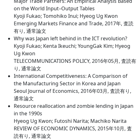
Major Trade Partners: An Empirical Analysis Based
on the World Input–Output Tables
Kyoji Fukao; Tomohiko Inui; Hyeog Ug Kwon
Emerging Markets Finance and Trade, 2017年, 査読
有り, 通常論文
Why was Japan left behind in the ICT revolution?
Kyoji Fukao; Kenta Ikeuchi; YoungGak Kim; Hyeog
Ug Kwon
TELECOMMUNICATIONS POLICY, 2016年05月, 査読有
り, 通常論文
International Competitiveness: A Comparison of
the Manufacturing Sector in Korea and Japan
Seoul Journal of Economics, 2016年03月, 査読有り,
通常論文
Resource reallocation and zombie lending in Japan
in the 1990s
Hyeog Ug Kwon; Futoshi Narita; Machiko Narita
REVIEW OF ECONOMIC DYNAMICS, 2015年10月, 査
読有り, 通常論文