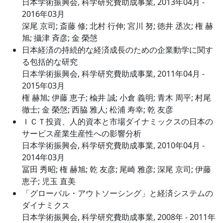
日本学術振興会, 科学研究費助成事業, 2013年04月 -
2016年03月
深尾 京司; 斎藤 修; 北村 行伸; 宮川 努; 徳井 丞次; 権 赫
旭; 攝津 斉彦; 金 榮愨
日本経済の持続的な経済成長のための企業動学に関す
る包括的な研究
日本学術振興会, 科学研究費助成事業, 2011年04月 -
2015年03月
権 赫旭; 伊藤 恵子; 楡井 誠; 小倉 義明; 青木 周平; 村尾
徹士; 金 榮愨; 西脇 雅人; 松浦 寿幸; 乾 友彦
ＩＣＴ投資、人的資本と市場ダイナミックスの日本の
サービス産業生産性への影響分析
日本学術振興会, 科学研究費助成事業, 2010年04月 -
2014年03月
冨田 秀昭; 権 赫旭; 乾 友彦; 尾崎 雅彦; 深尾 京司; 伊藤
恵子; 児玉 直美
「グローバル・アウトソーシング」と経済システムの
ダイナミクス
日本学術振興会, 科学研究費助成事業, 2008年 - 2011年