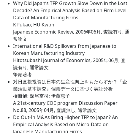
Why Did Japan’s TFP Growth Slow Down in the Lost
Decade? An Empirical Analysis Based on Firm-Level
Data of Manufacturing Firms
K Fukao; HU Kwon
Japanese Economic Review, 2006年06月, 査読有り, 通
常論文
International R&D Spillovers from Japanese to
Korean Manufacturing Industry
Hitotsubashi Journal of Economics, 2005年06月, 査
読有り, 通常論文
筆頭著者
対日直接投資は日本の生産性向上をもたらすか？『企
業活動基本調査』個票データに基づく実証分析
権赫旭; 深尾京司; 伊藤恵子
A 21st-century COE program Discussion Paper
No.88, 2005年04月, 査読無し, 通常論文
Do Out-In M&As Bring Higher TFP to Japan? An
Empirical Analysis Based on Micro-Data on
Japanese Manufacturing Firms