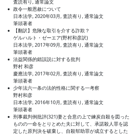
査読有り, 通常論文
政令一般恩赦について
日本法学, 2020年03月, 査読有り, 通常論文
筆頭著者
【翻訳】危険な取引を介する詐欺？
ゲルハルト・ゼーエア(野村和彦訳)
日本法学, 2017年09月, 査読有り, 通常論文
筆頭著者
法益関係的錯誤説に対する批判
野村 和彦
慶應法学, 2017年02月, 査読有り, 通常論文
筆頭著者
少年法六一条の法的性格に関する一考察
野村和彦
日本法学, 2016年10月, 査読有り, 通常論文
筆頭著者
刑事裁判例批評(321)妻と合意の上で練炭自殺を図った
ものの一命をとりとめた夫に対して、承諾殺人罪を認
定した原判決を破棄し、自殺幇助罪が成立するとした