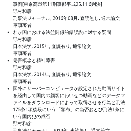
事例[東京高裁第11刑事部平成25.11.6判決]
野村和彦
刑事法ジャーナル, 2016年08月, 査読無し, 通常論文
筆頭著者
わが国における法益関係的錯誤説に対する疑問
野村和彦
日本法学, 2015年, 査読有り, 通常論文
筆頭著者
傷害概念と精神障害
野村和彦
日本法学, 2014年, 査読有り, 通常論文
筆頭著者
国外にサーバーコンピュータが設定された動画サイト
を経由して国内の顧客にわいせつ動画などのデータフ
ァイルをダウンロードによって取得させる行為と刑法
175条1項後段にいう「頒布」の当否おとび刑法1条に
いう国内犯の成否
野村和彦
刑事法ジャーナル, 2014年, 査読無し, 通常論文