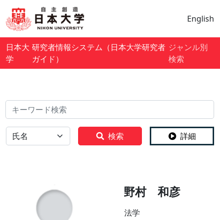
English
日本大
研究者情報システム（日本大学研究者
ジャンル別
学
ガイド）
検索
検索
全体
検索
詳細
野村 和彦
法学